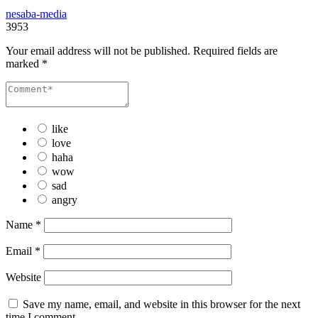
nesaba-media
3953
Your email address will not be published.
Required fields are
marked
*
like
love
haha
wow
sad
angry
Name
*
Email
*
Website
Save my name, email, and website in this browser for the next
time I comment.