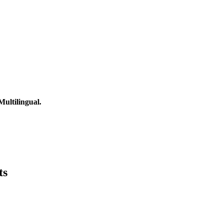
ultilingual.
ts