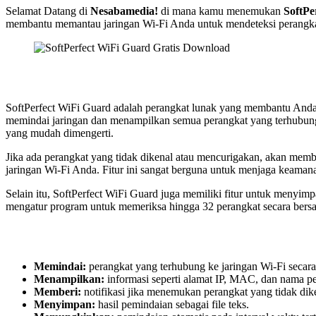
Selamat Datang di
Nesabamedia!
di mana kamu menemukan
SoftPe
membantu memantau jaringan Wi-Fi Anda untuk mendeteksi perangkat
SoftPerfect WiFi Guard adalah perangkat lunak yang membantu Anda 
memindai jaringan dan menampilkan semua perangkat yang terhubung. 
yang mudah dimengerti.
Jika ada perangkat yang tidak dikenal atau mencurigakan, akan mem
jaringan Wi-Fi Anda. Fitur ini sangat berguna untuk menjaga keaman
Selain itu, SoftPerfect WiFi Guard juga memiliki fitur untuk menyim
mengatur program untuk memeriksa hingga 32 perangkat secara bers
Memindai:
perangkat yang terhubung ke jaringan Wi-Fi secara
Menampilkan:
informasi seperti alamat IP, MAC, dan nama pe
Memberi:
notifikasi jika menemukan perangkat yang tidak dik
Menyimpan:
hasil pemindaian sebagai file teks.