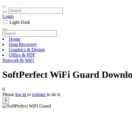
Login
Light
Dark
Home
Data Recovery
Graphics & Design
Office & PDF
Network & WiFi
SoftPerfect WiFi Guard Downloa
0
Please
log in
or
register
to do it.
0