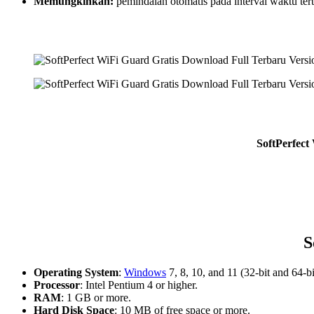
Memungkinkan:
pemindaian otomatis pada interval waktu tert
SoftPerfect
S
Operating System
:
Windows
7, 8, 10, and 11 (32-bit and 64-bi
Processor
: Intel Pentium 4 or higher.
RAM
: 1 GB or more.
Hard Disk Space
: 10 MB of free space or more.