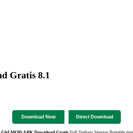
d Gratis 8.1
Download Now
Direct Download
et Girl MOD APK
Download Gratis
Full Terbaru Version Portable da