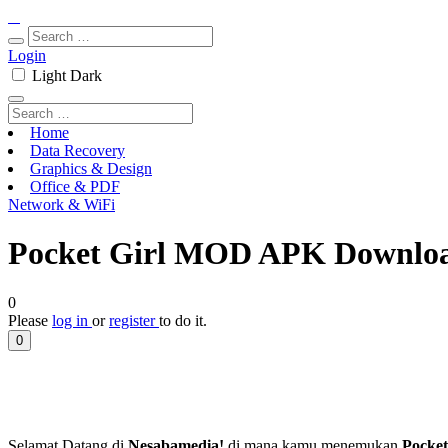
Login
Light
Dark
Home
Data Recovery
Graphics & Design
Office & PDF
Network & WiFi
​Pocket Girl MOD APK Downloa
0
Please
log in
or
register
to do it.
0
Selamat Datang di
Nesabamedia!
di mana kamu menemukan
​Pock