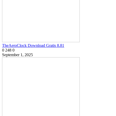
TheAeroClock Download Gratis 8.81
0
248
0
September 1, 2025