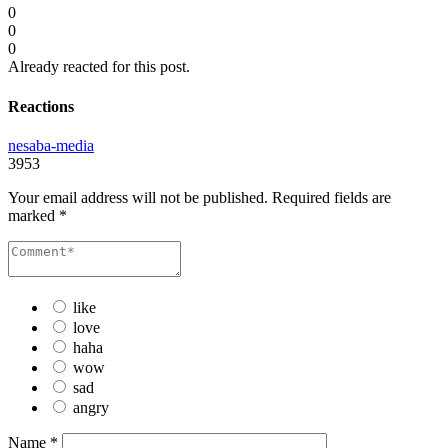
0
0
0
Already reacted for this post.
Reactions
nesaba-media
3953
Your email address will not be published.
Required fields are
marked
*
like
love
haha
wow
sad
angry
Name
*