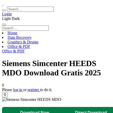
Login
Light
Dark
Home
Data Recovery
Graphics & Design
Office & PDF
Office & PDF
Siemens Simcenter HEEDS
MDO Download Gratis 2025
0
Please
log in
or
register
to do it.
0
Download Now
Direct Download