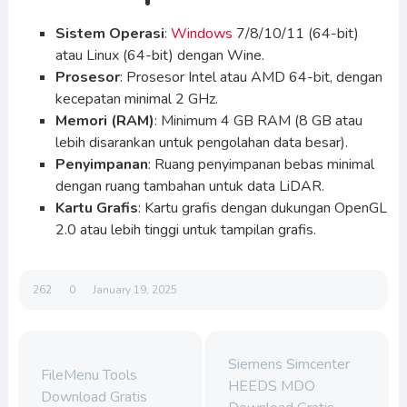
Sistem Operasi
:
Windows
7/8/10/11 (64-bit)
atau Linux (64-bit) dengan Wine.
Prosesor
: Prosesor Intel atau AMD 64-bit, dengan
kecepatan minimal 2 GHz.
Memori (RAM)
: Minimum 4 GB RAM (8 GB atau
lebih disarankan untuk pengolahan data besar).
Penyimpanan
: Ruang penyimpanan bebas minimal
dengan ruang tambahan untuk data LiDAR.
Kartu Grafis
: Kartu grafis dengan dukungan OpenGL
2.0 atau lebih tinggi untuk tampilan grafis.
262
0
January 19, 2025
Siemens Simcenter
FileMenu Tools
HEEDS MDO
Download Gratis