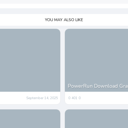
YOU MAY ALSO LIKE
PowerRun Download Grat
September 14, 2025
0
401
0