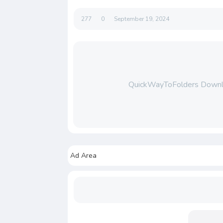
277
0
September 19, 2024
QuickWayToFolders Downlo
Ad Area