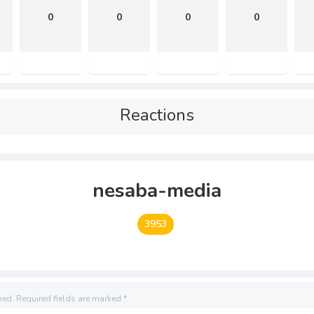
0
0
0
0
Reactions
nesaba-media
3953
hed.
Required fields are marked
*