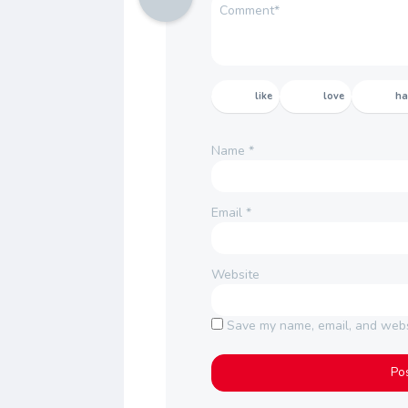
like
love
h
Name
*
Email
*
Website
Save my name, email, and websi