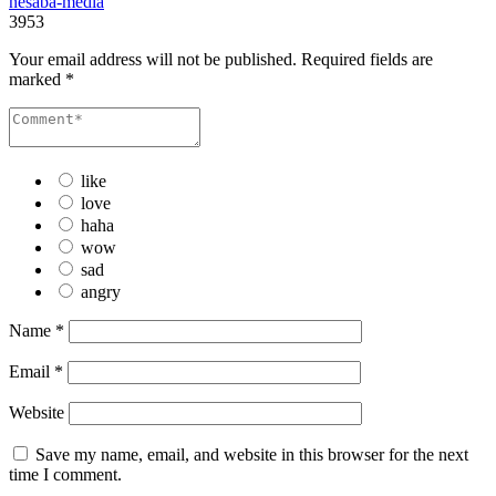
nesaba-media
3953
Your email address will not be published.
Required fields are
marked
*
like
love
haha
wow
sad
angry
Name
*
Email
*
Website
Save my name, email, and website in this browser for the next
time I comment.