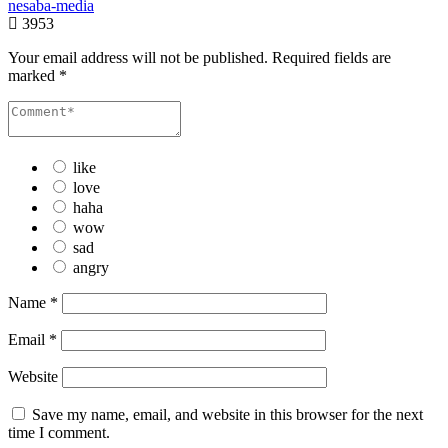
nesaba-media
3953
Your email address will not be published.
Required fields are
marked
*
like
love
haha
wow
sad
angry
Name
*
Email
*
Website
Save my name, email, and website in this browser for the next
time I comment.