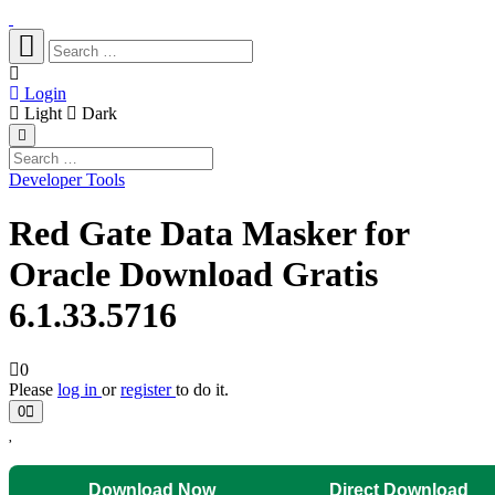
Login
Light
Dark
Developer Tools
Red Gate Data Masker for
Oracle Download Gratis
6.1.33.5716
0
Please
log in
or
register
to do it.
0
Download Now
Direct Download