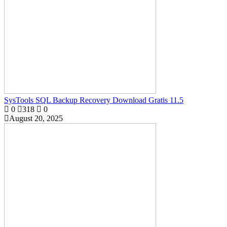
SysTools SQL Backup Recovery Download Gratis 11.5
0
318
0
August 20, 2025