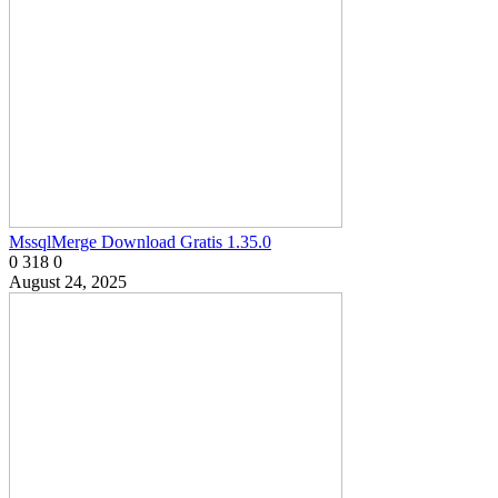
MssqlMerge Download Gratis 1.35.0
0
318
0
August 24, 2025