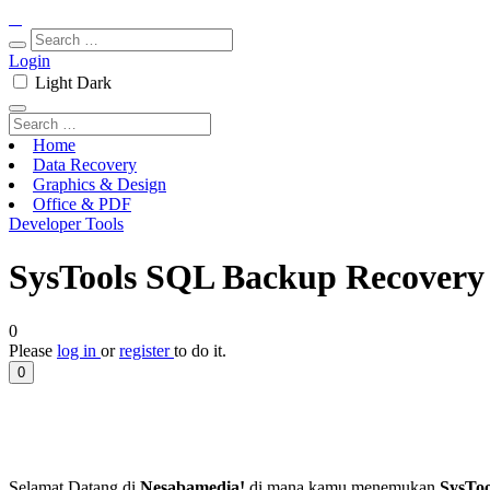
Login
Light
Dark
Home
Data Recovery
Graphics & Design
Office & PDF
Developer Tools
SysTools SQL Backup Recovery 
0
Please
log in
or
register
to do it.
0
Selamat Datang di
Nesabamedia!
di mana kamu menemukan
SysTo