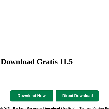
Download Gratis 11.5
Download Now
Direct Download
ols SQL Backup Recovery
Download Gratis
Full Terbaru Version P