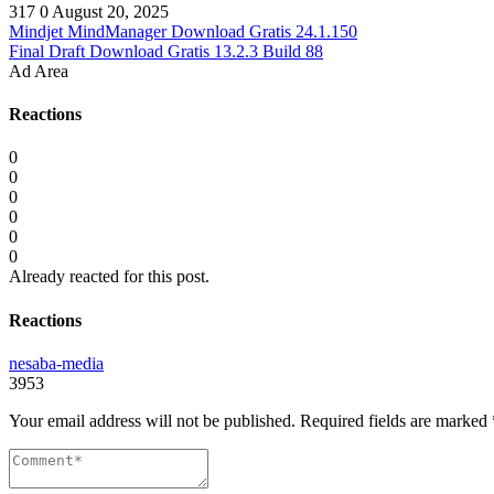
317
0
August 20, 2025
Mindjet MindManager Download Gratis 24.1.150
Final Draft Download Gratis 13.2.3 Build 88
Ad Area
Reactions
0
0
0
0
0
0
Already reacted for this post.
Reactions
nesaba-media
3953
Your email address will not be published.
Required fields are marked