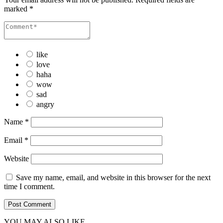
marked
*
like
love
haha
wow
sad
angry
Name
*
Email
*
Website
Save my name, email, and website in this browser for the next
time I comment.
YOU MAY ALSO LIKE