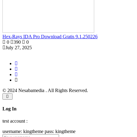
Hex-Rays IDA Pro Download Gratis 9.1.250226
0
390
0
July 27, 2025
© 2024 Nesabamedia . All Rights Reserved.
Log In
test account :
username: kingtheme pass: kingtheme