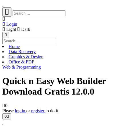
Login
Light
Dark
Home
Data Recovery
Graphics & Design
Office & PDF
Web & Programming
Quick n Easy Web Builder
Download Gratis 12.0.0
0
Please
log in
or
register
to do it.
0