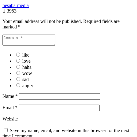
nesaba-media
3953
Your email address will not be published.
Required fields are
marked
*
like
love
haha
wow
sad
angry
Name
*
Email
*
Website
Save my name, email, and website in this browser for the next
time I comment.