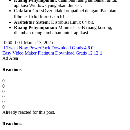
Ruang Penyimpanan:
ditambah ruang tambahan untuk
aplikasi Windows yang akan diinstal.
Catatan:
CrossOver tidak kompatibel dengan iPad atau
iPhone. citeturn0search1.
Arsitektur Sistem:
Distribusi Linux 64-bit.
Ruang Penyimpanan:
Minimal 1 GB ruang kosong,
ditambah ruang tambahan untuk aplikasi.
260
0
March 13, 2025
TweakNow PowerPack Download Gratis 4.6.0
Easy Video Maker Platinum Download Gratis 12.12
Ad Area
Reactions
0
0
0
0
0
0
Already reacted for this post.
Reactions