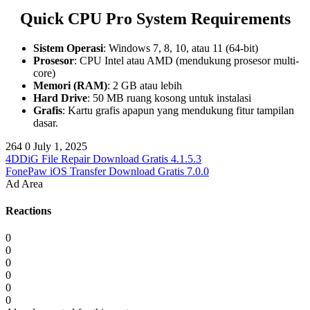
Quick CPU Pro
System Requirements
Sistem Operasi
: Windows 7, 8, 10, atau 11 (64-bit)
Prosesor
: CPU Intel atau AMD (mendukung prosesor multi-
core)
Memori (RAM)
: 2 GB atau lebih
Hard Drive
: 50 MB ruang kosong untuk instalasi
Grafis
: Kartu grafis apapun yang mendukung fitur tampilan
dasar.
264
0
July 1, 2025
4DDiG File Repair Download Gratis 4.1.5.3
FonePaw iOS Transfer Download Gratis 7.0.0
Ad Area
Reactions
0
0
0
0
0
0