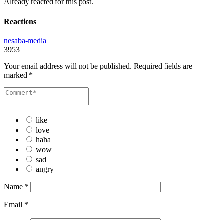
Already reacted for this post.
Reactions
nesaba-media
3953
Your email address will not be published.
Required fields are
marked
*
like
love
haha
wow
sad
angry
Name
*
Email
*