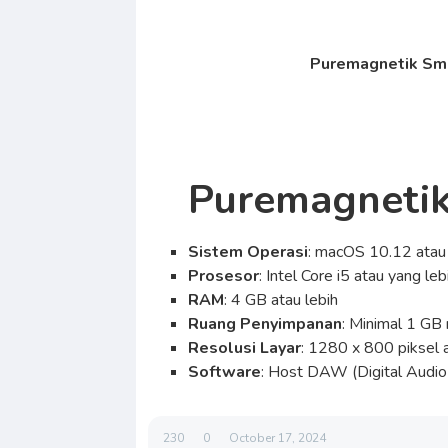
Puremagnetik Smal
Puremagnetik
Sistem Operasi
: macOS 10.12 atau 
Prosesor
: Intel Core i5 atau yang leb
RAM
: 4 GB atau lebih
Ruang Penyimpanan
: Minimal 1 GB
Resolusi Layar
: 1280 x 800 piksel a
Software
: Host DAW (Digital Audi
230
0
October 17, 2024