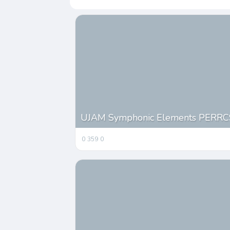
UJAM Symphonic Elements PERRCS 
0
359
0