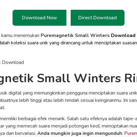
Download Now
Direct Download
a kamu menemukan
Puremagnetik Small Winters
Download 
alah koleksi suara unik yang dirancang untuk menciptakan suasa
netik Small Winters R
sik digital yang memungkinkan pengguna menciptakan suara unik
uatnya lebih tinggi atau lebih rendah sesuai keinginanmu. Ini s
at.
memiliki berbagai efek menarik. Salah satu efeknya adalah tape
lar yang memecah suara menjadi potongan kecil, menciptakan nuan
a dan bervariasi.
Anda mungkin juga ingin mengunduh
:
Purem