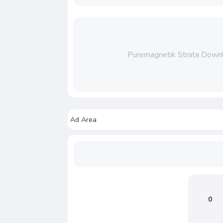
Puremagnetik Strata Downl
Ad Area
0