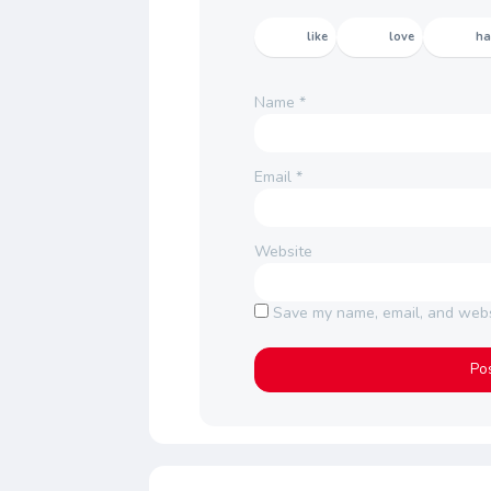
like
love
h
Name
*
Email
*
Website
Save my name, email, and websi