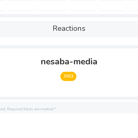
Reactions
nesaba-media
3953
hed.
Required fields are marked
*