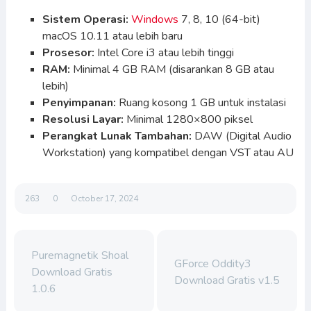
Sistem Operasi:
Windows
7, 8, 10 (64-bit)
macOS 10.11 atau lebih baru
Prosesor:
Intel Core i3 atau lebih tinggi
RAM:
Minimal 4 GB RAM (disarankan 8 GB atau
lebih)
Penyimpanan:
Ruang kosong 1 GB untuk instalasi
Resolusi Layar:
Minimal 1280×800 piksel
Perangkat Lunak Tambahan:
DAW (Digital Audio
Workstation) yang kompatibel dengan VST atau AU
263
0
October 17, 2024
Puremagnetik Shoal
GForce Oddity3
Download Gratis
Download Gratis v1.5
1.0.6