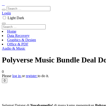
Login
Light
Dark
Home
Data Recovery
Graphics & Design
Office & PDF
Audio & Music
Polyverse Music Bundle Deal D
0
Please
log in
or
register
to do it.
0
Selamat Datang di
Nesabamedia!
di mana kamu menemukan
Polyve