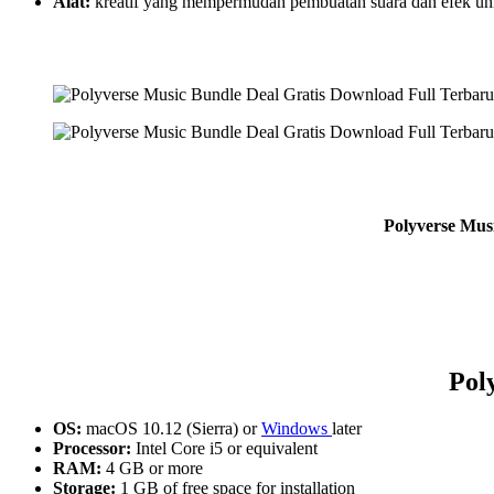
Alat:
kreatif yang mempermudah pembuatan suara dan efek un
Polyverse Mus
Pol
OS:
macOS 10.12 (Sierra) or
Windows
later
Processor:
Intel Core i5 or equivalent
RAM:
4 GB or more
Storage:
1 GB of free space for installation