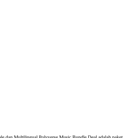
ble dan Multilingual.Polyverse Music Bundle Deal adalah paket