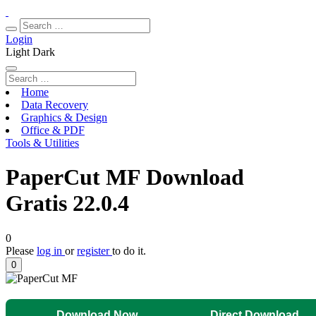
Login
Light
Dark
Home
Data Recovery
Graphics & Design
Office & PDF
Tools & Utilities
PaperCut MF Download
Gratis 22.0.4
0
Please
log in
or
register
to do it.
0
Download Now
Direct Download