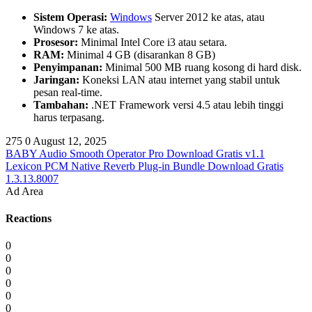
Sistem Operasi:
Windows
Server 2012 ke atas, atau
Windows 7 ke atas.
Prosesor:
Minimal Intel Core i3 atau setara.
RAM:
Minimal 4 GB (disarankan 8 GB)
Penyimpanan:
Minimal 500 MB ruang kosong di hard disk.
Jaringan:
Koneksi LAN atau internet yang stabil untuk
pesan real-time.
Tambahan:
.NET Framework versi 4.5 atau lebih tinggi
harus terpasang.
275
0
August 12, 2025
BABY Audio Smooth Operator Pro Download Gratis v1.1
Lexicon PCM Native Reverb Plug-in Bundle Download Gratis
1.3.13.8007
Ad Area
Reactions
0
0
0
0
0
0