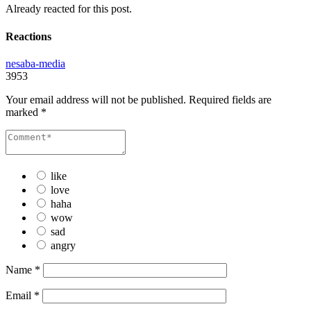
Already reacted for this post.
Reactions
nesaba-media
3953
Your email address will not be published.
Required fields are
marked
*
like
love
haha
wow
sad
angry
Name
*
Email
*