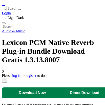
Login
Light
Dark
Audio & Music
Lexicon PCM Native Reverb
Plug-in Bundle Download
Gratis 1.3.13.8007
0
Please
log in
or
register
to do it.
0
Download Now
Direct Download
Selamat Datang di
Nesabamedia!
di mana kamu menemukan