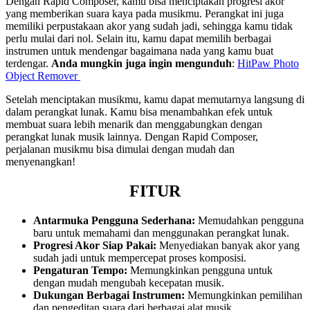
Dengan Rapid Composer, kamu bisa menciptakan progresi akor
yang memberikan suara kaya pada musikmu. Perangkat ini juga
memiliki perpustakaan akor yang sudah jadi, sehingga kamu tidak
perlu mulai dari nol. Selain itu, kamu dapat memilih berbagai
instrumen untuk mendengar bagaimana nada yang kamu buat
terdengar.
Anda mungkin juga ingin mengunduh
:
HitPaw Photo
Object Remover
Setelah menciptakan musikmu, kamu dapat memutarnya langsung di
dalam perangkat lunak. Kamu bisa menambahkan efek untuk
membuat suara lebih menarik dan menggabungkan dengan
perangkat lunak musik lainnya. Dengan Rapid Composer,
perjalanan musikmu bisa dimulai dengan mudah dan
menyenangkan!
FITUR
Antarmuka Pengguna Sederhana:
Memudahkan pengguna
baru untuk memahami dan menggunakan perangkat lunak.
Progresi Akor Siap Pakai:
Menyediakan banyak akor yang
sudah jadi untuk mempercepat proses komposisi.
Pengaturan Tempo:
Memungkinkan pengguna untuk
dengan mudah mengubah kecepatan musik.
Dukungan Berbagai Instrumen:
Memungkinkan pemilihan
dan pengeditan suara dari berbagai alat musik.