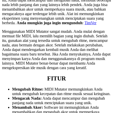
itu, Anda dapat mencampur dan mengubah nada, membuat beberapa
nada lebih panjang dan yang lainnya lebih pendek. Anda juga bisa
menambahkan akor untuk memperkaya suara musik, atau bahkan
mengacaknya agar terdengar lebih unik. Alat ini memungkinkan
eksperimen yang menyenangkan untuk menciptakan suara yang
berbeda.
Anda mungkin juga ingin mengunduh
:
TimVer
Menggunakan MIDI Mutator sangat mudah. Anda mulai dengan
memuat file MIDI, lalu memilih bagian yang ingin diubah. Setelah
itu, gunakan alat yang tersedia untuk mengubah ritme, mencampur
nada, atau bermain dengan akor. Setelah melakukan perubahan,
Anda dapat mendengarkan kembali musik Anda dan melihat
bagaimana suara baru tersebut. Jika Anda menyukainya, Anda dapat
menyimpan karya Anda dan menggunakannya di program musik
lainnya. MIDI Mutator benar-benar dapat membantu Anda
mengekspresikan ide musik dengan cara yang kreatif.
FITUR
Mengubah Ritme:
MIDI Mutator memungkinkan Anda
untuk mengubah kecepatan dan ritme musik sesuai keinginan.
Mengacak Nada:
Anda dapat mencampur dan mengubah
panjang nada untuk menciptakan suara yang unik.
Menambah Akor:
Software ini memungkinkan Anda
menambahkan dan mengubah akor untuk memperkaya