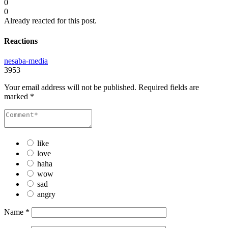
0
0
Already reacted for this post.
Reactions
nesaba-media
3953
Your email address will not be published.
Required fields are
marked
*
like
love
haha
wow
sad
angry
Name
*