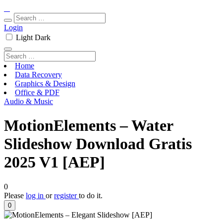
Login
Light
Dark
Home
Data Recovery
Graphics & Design
Office & PDF
Audio & Music
MotionElements – Water
Slideshow Download Gratis
2025 V1 [AEP]
0
Please
log in
or
register
to do it.
0