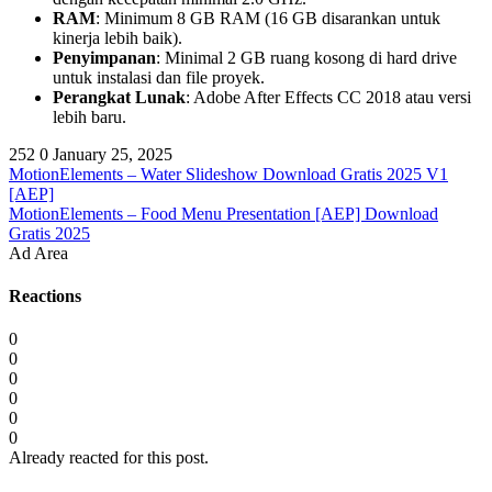
RAM
: Minimum 8 GB RAM (16 GB disarankan untuk
kinerja lebih baik).
Penyimpanan
: Minimal 2 GB ruang kosong di hard drive
untuk instalasi dan file proyek.
Perangkat Lunak
: Adobe After Effects CC 2018 atau versi
lebih baru.
252
0
January 25, 2025
MotionElements – Water Slideshow Download Gratis 2025 V1
[AEP]
MotionElements – Food Menu Presentation [AEP] Download
Gratis 2025
Ad Area
Reactions
0
0
0
0
0
0
Already reacted for this post.