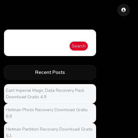
Search
Search
Recent Posts
East Imperial Magic Data Recovery Pack
Download Gratis 4.9
Hetman Photo Recovery Download Gratis
6.9
Hetman Partition Recovery Download Gratis
5.1