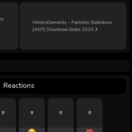
ry
MotionElements – Particles Slideshow
s
[AEP] Download Gratis 2025
Reactions
0
0
0
0