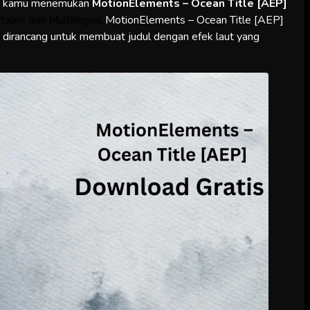
a kamu menemukan
MotionElements – Ocean Title [AEP]
table dan Multilingual.
MotionElements – Ocean Title [AEP]
g dirancang untuk membuat judul dengan efek laut yang