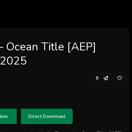
 Ocean Title [AEP]
 2025
0
Now
Direct Download