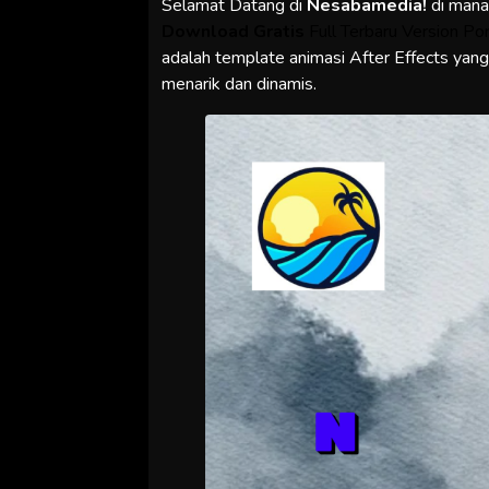
Selamat Datang di
Nesabamedia!
di man
Download Gratis
Full Terbaru Version Por
adalah template animasi After Effects yan
menarik dan dinamis.