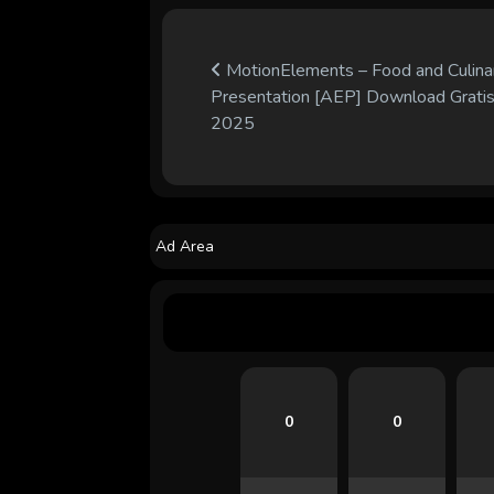
MotionElements – Food and Culina
Presentation [AEP] Download Grati
2025
Ad Area
0
0