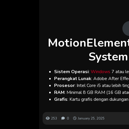
MotionElement
System
Sistem Operasi
:
Windows
7 atau l
Perangkat Lunak
: Adobe After Effec
Prosesor
: Intel Core i5 atau lebih tin
RAM
: Minimal 8 GB RAM (16 GB atau 
Grafis
: Kartu grafis dengan dukungan
253
0
January 25, 2025