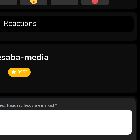
Reactions
esaba-media
3953
hed.
Required fields are marked
*