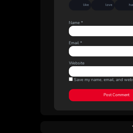
like
love
h
Name
*
Email
*
Website
Save my name, email, and websi