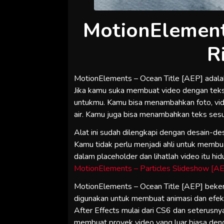
MotionElement
R
MotionElements – Ocean Title [AEP] adala
Jika kamu suka membuat video dengan teks 
untukmu. Kamu bisa menambahkan foto, vid
air. Kamu juga bisa menambahkan teks sesua
Alat ini sudah dilengkapi dengan desain-des
Kamu tidak perlu menjadi ahli untuk membu
dalam placeholder dan lihatlah video itu hidu
MotionElements – Particles Slideshow [A
MotionElements – Ocean Title [AEP] beker
digunakan untuk membuat animasi dan efek k
After Effects mulai dari CS6 dan seterusn
membuat proyek video yang luar biasa denga