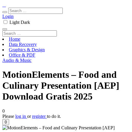
Login
Light
Dark
Home
Data Recovery
Graphics & Design
Office & PDF
Audio & Music
MotionElements – Food and
Culinary Presentation [AEP]
Download Gratis 2025
0
Please
log in
or
register
to do it.
0