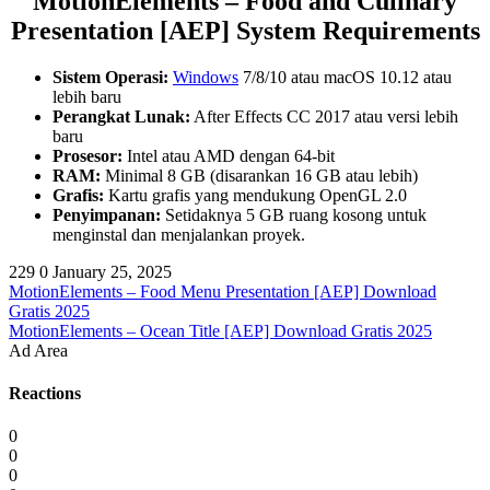
MotionElements – Food and Culinary
Presentation [AEP] System Requirements
Sistem Operasi:
Windows
7/8/10 atau macOS 10.12 atau
lebih baru
Perangkat Lunak:
After Effects CC 2017 atau versi lebih
baru
Prosesor:
Intel atau AMD dengan 64-bit
RAM:
Minimal 8 GB (disarankan 16 GB atau lebih)
Grafis:
Kartu grafis yang mendukung OpenGL 2.0
Penyimpanan:
Setidaknya 5 GB ruang kosong untuk
menginstal dan menjalankan proyek.
229
0
January 25, 2025
MotionElements – Food Menu Presentation [AEP] Download
Gratis 2025
MotionElements – Ocean Title [AEP] Download Gratis 2025
Ad Area
Reactions
0
0
0