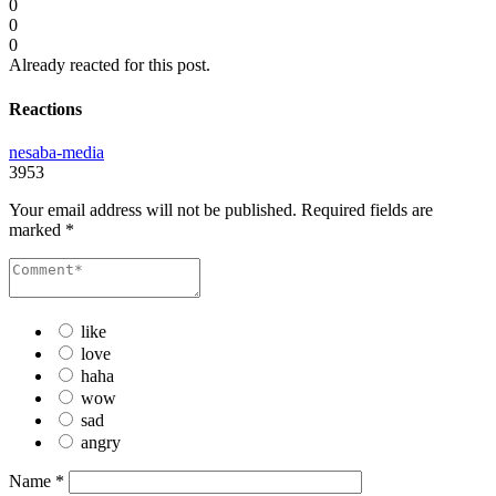
0
0
0
Already reacted for this post.
Reactions
nesaba-media
3953
Your email address will not be published.
Required fields are
marked
*
like
love
haha
wow
sad
angry
Name
*