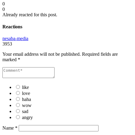
0
0
Already reacted for this post.
Reactions
nesaba-media
3953
Your email address will not be published.
Required fields are
marked
*
like
love
haha
wow
sad
angry
Name
*