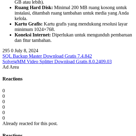
GB atau lebih).
Ruang Hard Disk:
Minimal 200 MB ruang kosong untuk
instalasi, ditambah ruang tambahan untuk media yang Anda
kelola.
Kartu Grafis:
Kartu grafis yang mendukung resolusi layar
minimum 1024×768.
Koneksi Internet:
Diperlukan untuk mengunduh pembaruan
dan fitur tambahan.
295
0
July 8, 2024
SQL Backup Master Download Gratis 7.4.842
SolveigMM Video Splitter Download Gratis 8.0.2409.03
Ad Area
Reactions
0
0
0
0
0
0
Already reacted for this post.
Reactions