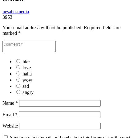
nesaba-media
3953
Your email address will not be published.
Required fields are
marked
*
like
love
haha
wow
sad
angry
Name
*
Email
*
Website
Save my name, email, and website in this browser for the next