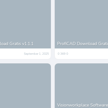
oad Gratis v1.1.1
ProfiCAD Download Grati
September 1, 2025
0
369
0
Visionworkplace Software