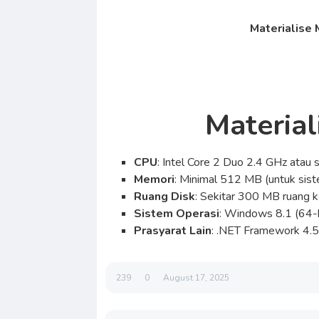
Materialise 
Material
CPU
: Intel Core 2 Duo 2.4 GHz ata
Memori
: Minimal 512 MB (untuk sist
Ruang Disk
: Sekitar 300 MB ruang 
Sistem Operasi
: Windows 8.1 (64-b
Prasyarat Lain
: .NET Framework 4.5 a
239
0
August 17, 2025