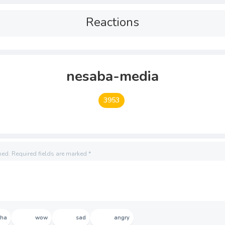
Reactions
nesaba-media
3953
hed.
Required fields are marked
*
aha
wow
sad
angry