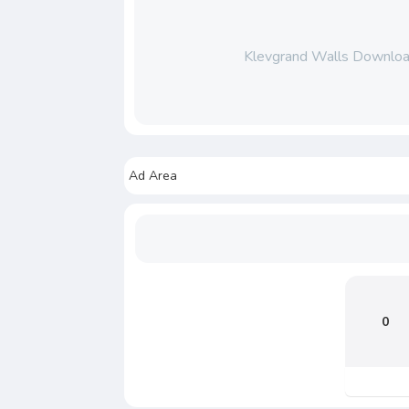
Klevgrand Walls Download
Ad Area
0