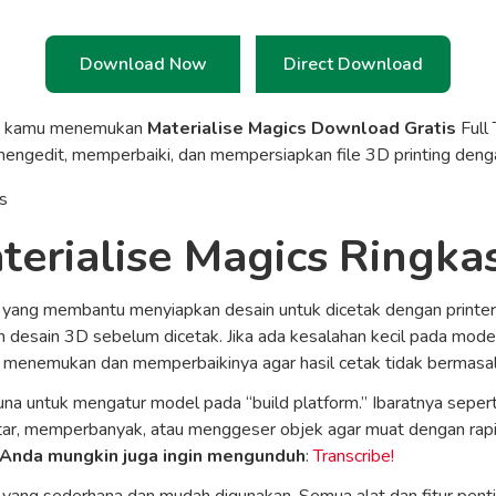
Download Now
Direct Download
a kamu menemukan
Materialise Magics
Download Gratis
Full 
mengedit, memperbaiki, dan mempersiapkan file 3D printing deng
terialise Magics
Ringka
 yang membantu menyiapkan desain untuk dicetak dengan printer
 desain 3D sebelum dicetak. Jika ada kesalahan kecil pada model
a menemukan dan memperbaikinya agar hasil cetak tidak bermasal
na untuk mengatur model pada “build platform.” Ibaratnya seper
, memperbanyak, atau menggeser objek agar muat dengan rapi. De
Anda mungkin juga ingin mengunduh
:
Transcribe!