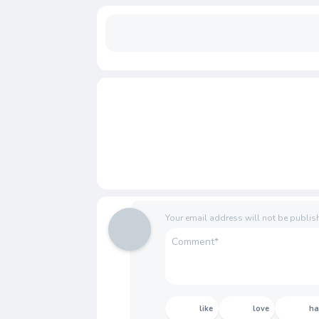
Your email address will not be publis
like
love
h