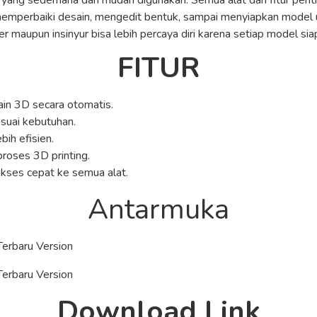
n yang sederhana dan mudah digunakan. Semua alat dan fitur pen
i memperbaiki desain, mengedit bentuk, sampai menyiapkan model 
 maupun insinyur bisa lebih percaya diri karena setiap model siap
FITUR
ain 3D secara otomatis.
suai kebutuhan.
bih efisien.
oses 3D printing.
ses cepat ke semua alat.
Antarmuka
Download Link