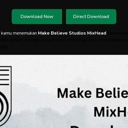
Download Now
Direct Download
a kamu menemukan
Make Believe Studios MixHead
Download
udios adalah perangkat lunak yang dirancang untuk memudahkan 
ggih.