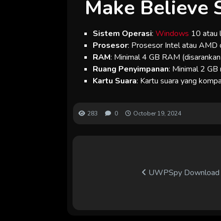
Make Believe 
Sistem Operasi
:
Windows
10 atau l
Prosesor
: Prosesor Intel atau AMD
RAM
: Minimal 4 GB RAM (disarankan 
Ruang Penyimpanan
: Minimal 2 GB 
Kartu Suara
: Kartu suara yang kom
283
0
October 19, 2024
UWPSpy Download Gr