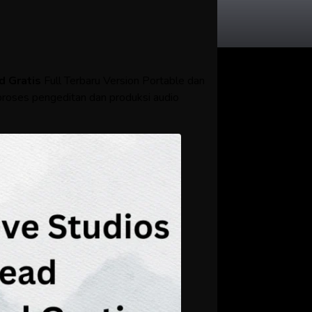
 Gratis
Full Terbaru Version Portable dan
proses pengeditan dan produksi audio