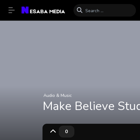
Audio & Music
Make Believe Stu
0