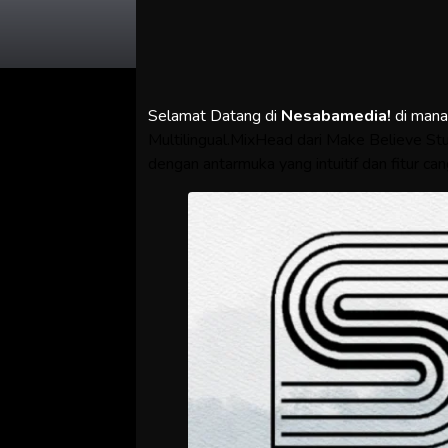
Selamat Datang di
Nesabamedia!
di man
Multilingual.MixHead dari Make Believe St
dengan antarmuka yang intuitif dan fitur can