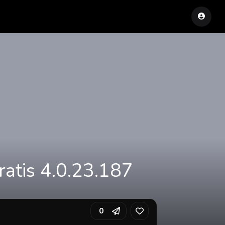
atis 4.0.23.187
0