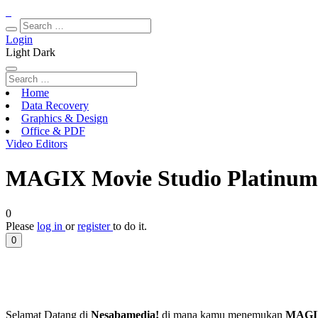
Login
Light
Dark
Home
Data Recovery
Graphics & Design
Office & PDF
Video Editors
MAGIX Movie Studio Platinum 
0
Please
log in
or
register
to do it.
0
Selamat Datang di
Nesabamedia!
di mana kamu menemukan
MAGIX