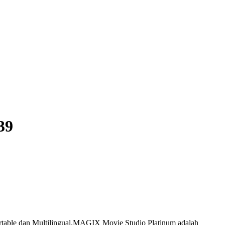
39
table dan Multilingual.
MAGIX Movie Studio Platinum adalah