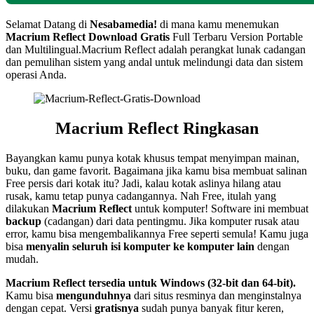
Selamat Datang di
Nesabamedia!
di mana kamu menemukan
Macrium Reflect Download Gratis
Full Terbaru Version Portable
dan Multilingual.Macrium Reflect adalah perangkat lunak cadangan
dan pemulihan sistem yang andal untuk melindungi data dan sistem
operasi Anda.
Macrium Reflect Ringkasan
Bayangkan kamu punya kotak khusus tempat menyimpan mainan,
buku, dan game favorit. Bagaimana jika kamu bisa membuat salinan
Free persis dari kotak itu? Jadi, kalau kotak aslinya hilang atau
rusak, kamu tetap punya cadangannya. Nah Free, itulah yang
dilakukan
Macrium Reflect
untuk komputer! Software ini membuat
backup
(cadangan) dari data pentingmu. Jika komputer rusak atau
error, kamu bisa mengembalikannya Free seperti semula! Kamu juga
bisa
menyalin seluruh isi komputer ke komputer lain
dengan
mudah.
Macrium Reflect tersedia untuk Windows (32-bit dan 64-bit).
Kamu bisa
mengunduhnya
dari situs resminya dan menginstalnya
dengan cepat. Versi
gratisnya
sudah punya banyak fitur keren,