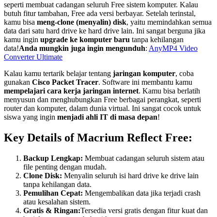
seperti membuat cadangan seluruh Free sistem komputer. Kalau
butuh fitur tambahan, Free ada versi berbayar. Setelah terinstal,
kamu bisa
meng-clone (menyalin) disk
, yaitu memindahkan semua
data dari satu hard drive ke hard drive lain. Ini sangat berguna jika
kamu ingin
upgrade ke komputer baru
tanpa kehilangan
data!
Anda mungkin juga ingin mengunduh
:
AnyMP4 Video
Converter Ultimate
Kalau kamu tertarik belajar tentang
jaringan komputer
, coba
gunakan
Cisco Packet Tracer
. Software ini membantu kamu
mempelajari cara kerja jaringan internet
. Kamu bisa berlatih
menyusun dan menghubungkan Free berbagai perangkat, seperti
router dan komputer, dalam dunia virtual. Ini sangat cocok untuk
siswa yang ingin
menjadi ahli IT di masa depan
!
Key Details of Macrium Reflect Free:
Backup Lengkap:
Membuat cadangan seluruh sistem atau
file penting dengan mudah.
Clone Disk:
Menyalin seluruh isi hard drive ke drive lain
tanpa kehilangan data.
Pemulihan Cepat:
Mengembalikan data jika terjadi crash
atau kesalahan sistem.
Gratis & Ringan:
Tersedia versi gratis dengan fitur kuat dan