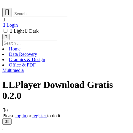
Login
Light
Dark
Home
Data Recovery
Graphics & Design
Office & PDF
Multimedia
LLPlayer Download Gratis
0.2.0
0
Please
log in
or
register
to do it.
0