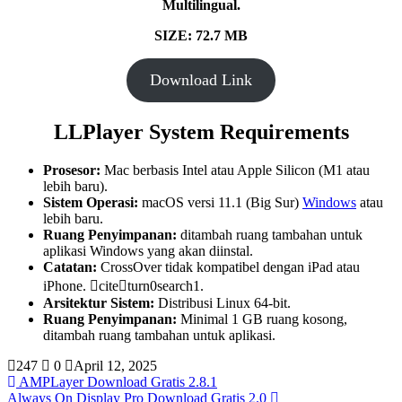
Multilingual.
SIZE: 72.7 MB
Download Link
LLPlayer System Requirements
Prosesor:
Mac berbasis Intel atau Apple Silicon (M1 atau
lebih baru).
Sistem Operasi:
macOS versi 11.1 (Big Sur)
Windows
atau
lebih baru.
Ruang Penyimpanan:
ditambah ruang tambahan untuk
aplikasi Windows yang akan diinstal.
Catatan:
CrossOver tidak kompatibel dengan iPad atau
iPhone. citeturn0search1.
Arsitektur Sistem:
Distribusi Linux 64-bit.
Ruang Penyimpanan:
Minimal 1 GB ruang kosong,
ditambah ruang tambahan untuk aplikasi.
247
0
April 12, 2025
AMPLayer Download Gratis 2.8.1
Always On Display Pro Download Gratis 2.0