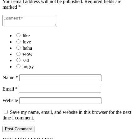
Your email address will not be published.
Required fields are
marked
*
like
love
haha
wow
sad
angry
Name
*
Email
*
Website
Save my name, email, and website in this browser for the next
time I comment.