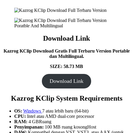
Download Link
Kazrog KClip Download Gratis Full Terbaru Version Portable
dan Multilingual.
SIZE: 58.73 MB
Download Link
Kazrog KClip System Requirements
OS:
Windows
7 atau lebih baru (64-bit)
CPU:
Intel atau AMD dual-core processor
RAM:
4 GBRuang
Penyimpanan:
100 MB ruang kosongHost
DAW:
Kompatibel dengan VST, VST3, atau AAX (untuk