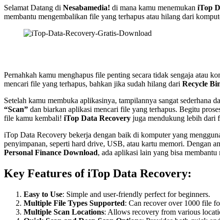
Selamat Datang di
Nesabamedia!
di mana kamu menemukan
iTop D
membantu mengembalikan file yang terhapus atau hilang dari komput
Pernahkah kamu menghapus file penting secara tidak sengaja atau ko
mencari file yang terhapus, bahkan jika sudah hilang dari
Recycle Bi
Setelah kamu membuka aplikasinya, tampilannya sangat sederhana dan 
“Scan”
dan biarkan aplikasi mencari file yang terhapus. Begitu prose
file kamu kembali!
iTop Data Recovery
juga mendukung lebih dari f
iTop Data Recovery bekerja dengan baik di komputer yang menggu
penyimpanan, seperti hard drive, USB, atau kartu memori. Dengan an
Personal Finance Download
, ada aplikasi lain yang bisa memban
Key Features of iTop Data Recovery
:
Easy to Use
: Simple and user-friendly perfect for beginners.
Multiple File Types Supported
: Can recover over 1000 file f
Multiple Scan Locations
: Allows recovery from various locat