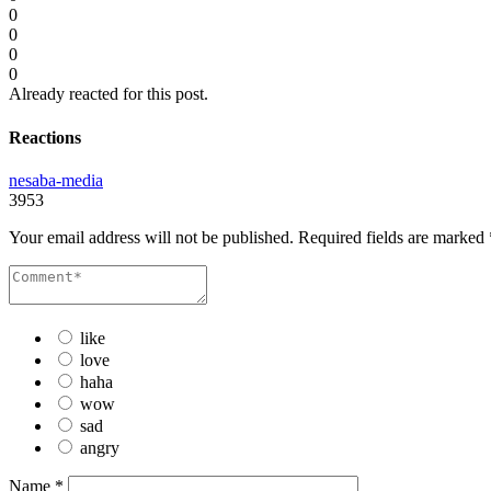
0
0
0
0
Already reacted for this post.
Reactions
nesaba-media
3953
Your email address will not be published.
Required fields are marked
like
love
haha
wow
sad
angry
Name
*