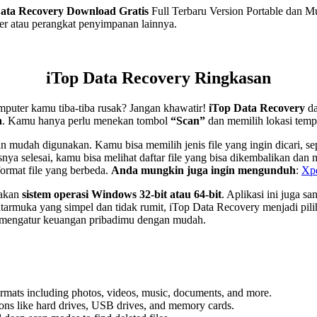
ata Recovery
Download Gratis
Full Terbaru Version Portable dan M
er atau perangkat penyimpanan lainnya.
iTop Data Recovery Ringkasan
mputer kamu tiba-tiba rusak? Jangan khawatir!
iTop Data Recovery
da
n
. Kamu hanya perlu menekan tombol
“Scan”
dan memilih lokasi tempat
mudah digunakan. Kamu bisa memilih jenis file yang ingin dicari, sep
snya selesai, kamu bisa melihat daftar file yang bisa dikembalikan dan
ormat file yang berbeda.
Anda mungkin juga ingin mengunduh
:
Xpe
nakan
sistem operasi Windows 32-bit atau 64-bit
. Aplikasi ini juga s
tarmuka yang simpel dan tidak rumit, iTop Data Recovery menjadi pilih
tu mengatur keuangan pribadimu dengan mudah.
ormats including photos, videos, music, documents, and more.
ions like hard drives, USB drives, and memory cards.