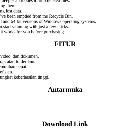
 deep scan modes to find deleted files.
ring them.
ng lost data.
hey’ve been emptied from the Recycle Bin.
it and 64-bit versions of Windows operating systems.
 start scanning with just a few clicks.
if it works for you before purchasing.
FITUR
o, video, dan dokumen.
p, atau folder lain.
mulihan cepat.
efisien.
tingkat keberhasilan tinggi.
Antarmuka
Download Link