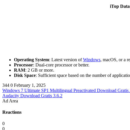
iTop Data
Operating System
: Latest version of
Windows
, macOS, or a re
Processor
: Dual-core processor or better.
RAM
: 2 GB or more.
Disk Space
: Sufficient space based on the number of application
344
0
February 1, 2025
Windows 7 Ultimate SP1 Multilingual Preactivated Download Gratis
Audacity Download Gratis 3.6.2
Ad Area
Reactions
0
0