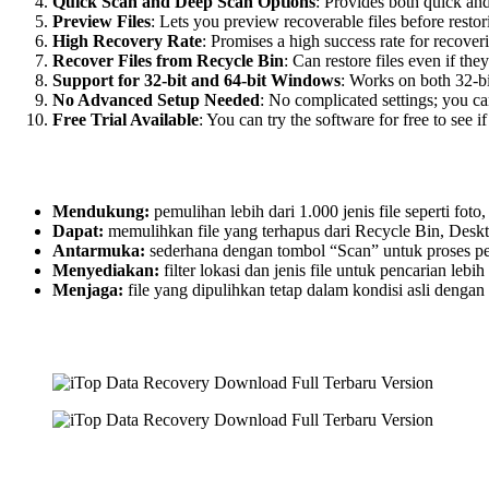
Quick Scan and Deep Scan Options
: Provides both quick and
Preview Files
: Lets you preview recoverable files before resto
High Recovery Rate
: Promises a high success rate for recoveri
Recover Files from Recycle Bin
: Can restore files even if t
Support for 32-bit and 64-bit Windows
: Works on both 32-b
No Advanced Setup Needed
: No complicated settings; you can
Free Trial Available
: You can try the software for free to see 
Mendukung:
pemulihan lebih dari 1.000 jenis file seperti fot
Dapat:
memulihkan file yang terhapus dari Recycle Bin, Deskto
Antarmuka:
sederhana dengan tombol “Scan” untuk proses pe
Menyediakan:
filter lokasi dan jenis file untuk pencarian lebih 
Menjaga:
file yang dipulihkan tetap dalam kondisi asli dengan 