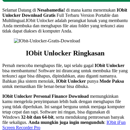
Selamat Datang di
Nesabamedia!
di mana kamu menemukan
IObit
Unlocker Download Gratis
Full Terbaru Version Portable dan
Multilingual.IObit Unlocker adalah perangkat lunak yang membantu
Anda membuka dan menghapus file atau folder yang terkunci atau
tidak dapat diakses di komputer Anda.
IObit Unlocker Ringkasan
Pernah mencoba menghapus file, tapi selalu gagal
IObit Unlocker
bisa membantumu! Software ini dirancang untuk membuka file yang
terkunci agar bisa dihapus, dipindahkan, atau diganti namanya.
Bahkan jika sistem menolak,
IObit Unlocker
punya
Mode Paksa
untuk memastikan file benar-benar bisa dibuka.
IObit Unlocker Personal Finance Download
memungkinkan
kamu mengelola penyimpanan lebih baik dengan menghapus file
yang tidak diperlukan. Ini sangat berguna untuk menjaga komputer
tetap cepat dan rapi. Software ini ringan, bisa digunakan di
Windows
32-bit dan 64-bit
, serta mendukung pemrosesan banyak
file sekaligus.
Anda mungkin juga ingin mengunduh
:
IObit iFun
Screen Recorder Pro