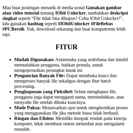
Mau buat postingan menarik di media sosial
Gunakan gambar
atau video tutorial
tentang
IObit Unlocker
, tambahkan
deskripsi
singkat
seperti “File tidak bisa dihapus? Coba IObit Unlocker!”,
lalu gunakan
hashtag
seperti
#IObitUnlocker #FileBebas
#PCBersih
. Yuk, download sekarang dan buat komputermu lebih
rapi.
FITUR
Mudah Digunakan:
Antarmuka yang sederhana dan intuitif
memudahkan pengguna, bahkan pemula, untuk
mengoperasikan perangkat lunak ini.
Penguncian Banyak File:
Dapat membuka kunci dan
memproses banyak file sekaligus dengan fitur batch
processing.
Penghapusan yang Fleksibel:
Selain menghapus file,
pengguna juga dapat mengganti nama, memindahkan, atau
menyalin file setelah dibuka kuncinya.
Mode Paksa:
Menawarkan opsi untuk menghentikan proses
yang menggunakan file jika metode biasa tidak berhasil.
Ringan dan Efisien:
Memiliki dampak rendah pada kinerja
komputer, tidak membuat sistem melambat atau mengalami
masalah.