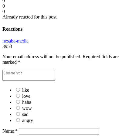
0
0
0
Already reacted for this post.
Reactions
nesaba-media
3953
Your email address will not be published.
Required fields are
marked
*
like
love
haha
wow
sad
angry
Name
*