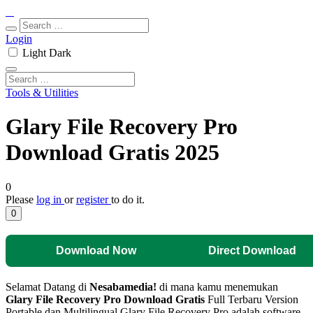
Login
Light
Dark
Tools & Utilities
Glary File Recovery Pro
Download Gratis 2025
0
Please
log in
or
register
to do it.
0
Download Now
Direct Download
Selamat Datang di
Nesabamedia!
di mana kamu menemukan
Glary File Recovery Pro
Download Gratis
Full Terbaru Version
Portable dan Multilingual.
Glary File Recovery Pro adalah software