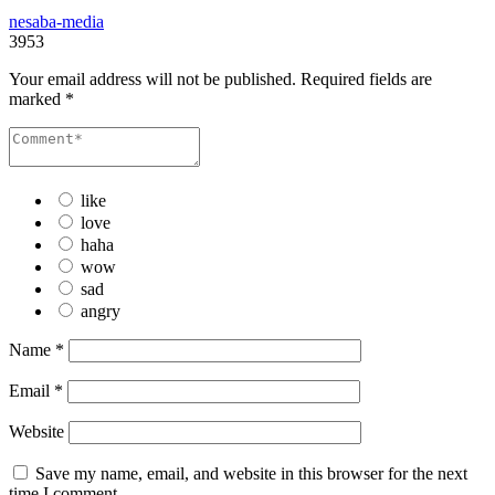
nesaba-media
3953
Your email address will not be published.
Required fields are
marked
*
like
love
haha
wow
sad
angry
Name
*
Email
*
Website
Save my name, email, and website in this browser for the next
time I comment.