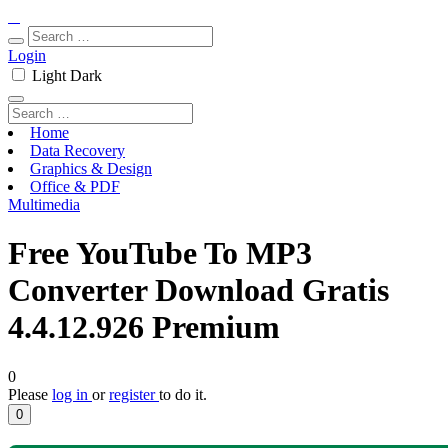
Login
Light
Dark
Home
Data Recovery
Graphics & Design
Office & PDF
Multimedia
Free YouTube To MP3
Converter Download Gratis
4.4.12.926 Premium
0
Please
log in
or
register
to do it.
0