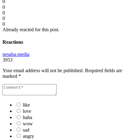
0
0
0
0
0
Already reacted for this post.
Reactions
nesaba-media
3953
Your email address will not be published.
Required fields are
marked
*
like
love
haha
wow
sad
angry