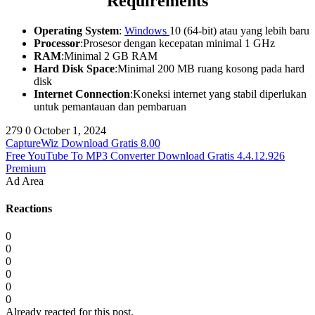
Requirements
Operating System
:
Windows
10 (64-bit) atau yang lebih baru
Processor
:Prosesor dengan kecepatan minimal 1 GHz
RAM
:Minimal 2 GB RAM
Hard Disk Space
:Minimal 200 MB ruang kosong pada hard
disk
Internet Connection
:Koneksi internet yang stabil diperlukan
untuk pemantauan dan pembaruan
279
0
October 1, 2024
CaptureWiz Download Gratis 8.00
Free YouTube To MP3 Converter Download Gratis 4.4.12.926
Premium
Ad Area
Reactions
0
0
0
0
0
0
Already reacted for this post.