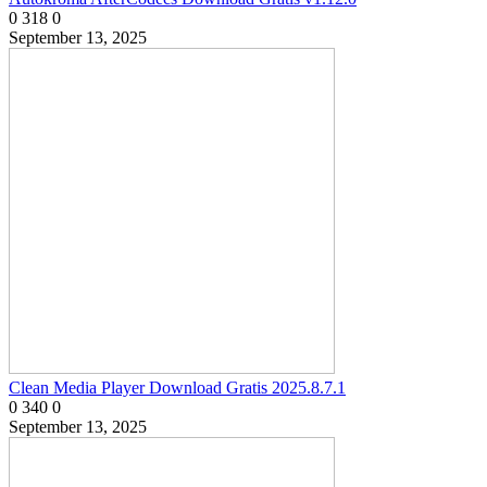
0
318
0
September 13, 2025
Clean Media Player Download Gratis 2025.8.7.1
0
340
0
September 13, 2025