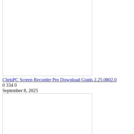
ChrisPC Screen Recorder Pro Download Gratis 2.25.0802.0
0
334
0
September 8, 2025