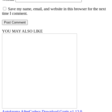
Save my name, email, and website in this browser for the next
time I comment.
YOU MAY ALSO LIKE
Autokroma AfterCodecs Download Gratis v1.12.0