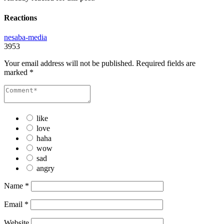
Reactions
nesaba-media
3953
Your email address will not be published.
Required fields are
marked
*
like
love
haha
wow
sad
angry
Name
*
Email
*
Website