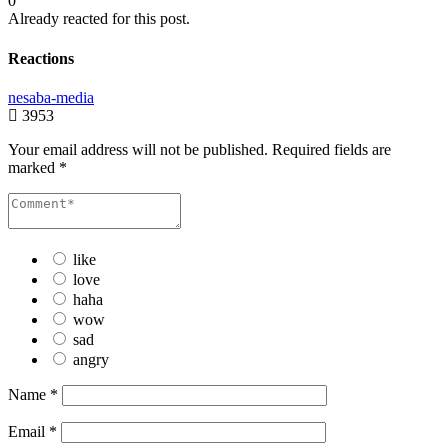
0
Already reacted for this post.
Reactions
nesaba-media
3953
Your email address will not be published.
Required fields are
marked
*
like
love
haha
wow
sad
angry
Name
*
Email
*