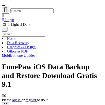
Login
Light
Dark
Home
Data Recovery
Graphics & Design
Office & PDF
Mobile Phone Utilities
FonePaw iOS Data Backup
and Restore Download Gratis
9.1
0
Please
log in
or
register
to do it.
0