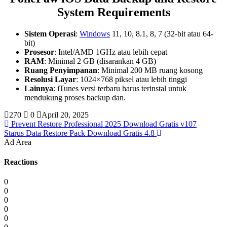
System Requirements
Sistem Operasi
:
Windows
11, 10, 8.1, 8, 7 (32-bit atau 64-
bit)
Prosesor
: Intel/AMD 1GHz atau lebih cepat
RAM
: Minimal 2 GB (disarankan 4 GB)
Ruang Penyimpanan
: Minimal 200 MB ruang kosong
Resolusi Layar
: 1024×768 piksel atau lebih tinggi
Lainnya
: iTunes versi terbaru harus terinstal untuk
mendukung proses backup dan.
270
0
April 20, 2025
Prevent Restore Professional 2025 Download Gratis v107
Starus Data Restore Pack Download Gratis 4.8
Ad Area
Reactions
0
0
0
0
0