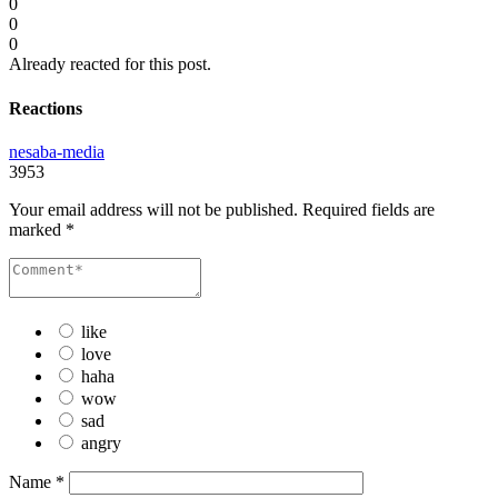
0
0
0
Already reacted for this post.
Reactions
nesaba-media
3953
Your email address will not be published.
Required fields are
marked
*
like
love
haha
wow
sad
angry
Name
*