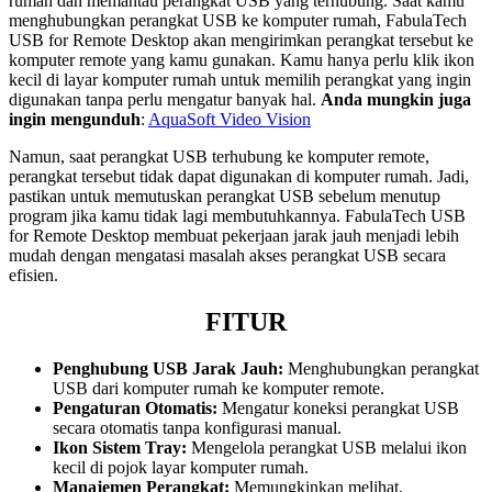
rumah dan memantau perangkat USB yang terhubung. Saat kamu
menghubungkan perangkat USB ke komputer rumah, FabulaTech
USB for Remote Desktop akan mengirimkan perangkat tersebut ke
komputer remote yang kamu gunakan. Kamu hanya perlu klik ikon
kecil di layar komputer rumah untuk memilih perangkat yang ingin
digunakan tanpa perlu mengatur banyak hal.
Anda mungkin juga
ingin mengunduh
:
AquaSoft Video Vision
Namun, saat perangkat USB terhubung ke komputer remote,
perangkat tersebut tidak dapat digunakan di komputer rumah. Jadi,
pastikan untuk memutuskan perangkat USB sebelum menutup
program jika kamu tidak lagi membutuhkannya. FabulaTech USB
for Remote Desktop membuat pekerjaan jarak jauh menjadi lebih
mudah dengan mengatasi masalah akses perangkat USB secara
efisien.
FITUR
Penghubung USB Jarak Jauh:
Menghubungkan perangkat
USB dari komputer rumah ke komputer remote.
Pengaturan Otomatis:
Mengatur koneksi perangkat USB
secara otomatis tanpa konfigurasi manual.
Ikon Sistem Tray:
Mengelola perangkat USB melalui ikon
kecil di pojok layar komputer rumah.
Manajemen Perangkat:
Memungkinkan melihat,