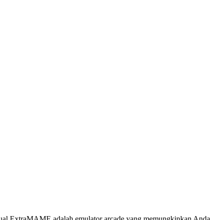
ingual.ExtraMAME adalah emulator arcade yang memungkinkan Anda