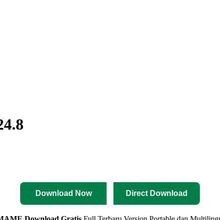
4.8
Download Now
Direct Download
MAME Download Gratis
Full Terbaru Version Portable dan Multil