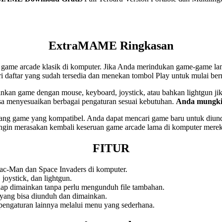
ExtraMAME Ringkasan
e arcade klasik di komputer. Jika Anda merindukan game-game lam
i daftar yang sudah tersedia dan menekan tombol Play untuk mulai ber
nkan game dengan mouse, keyboard, joystick, atau bahkan lightgun ji
 menyesuaikan berbagai pengaturan sesuai kebutuhan.
Anda mungki
njang game yang kompatibel. Anda dapat mencari game baru untuk diu
ng ingin merasakan kembali keseruan game arcade lama di komputer mere
FITUR
ac-Man dan Space Invaders di komputer.
oystick, dan lightgun.
ap dimainkan tanpa perlu mengunduh file tambahan.
yang bisa diunduh dan dimainkan.
pengaturan lainnya melalui menu yang sederhana.