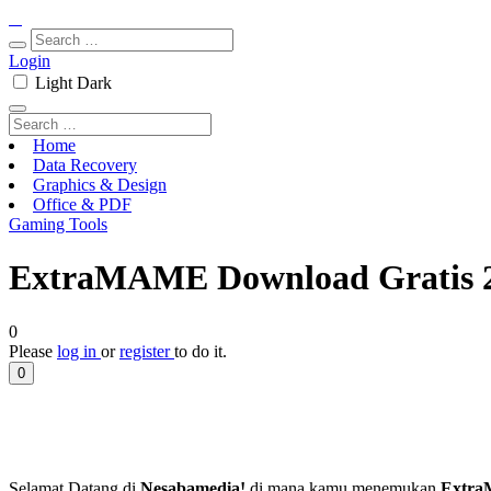
Login
Light
Dark
Home
Data Recovery
Graphics & Design
Office & PDF
Gaming Tools
ExtraMAME Download Gratis 2
0
Please
log in
or
register
to do it.
0
Selamat Datang di
Nesabamedia!
di mana kamu menemukan
Extra