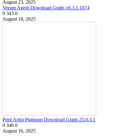
August 23, 2025
Veeam Agent Download Gratis v6.3.1.1074
0
343
0
August 18, 2025
Print Artist Platinum Download Gratis 25.0.3.1
0
346
0
August 16, 2025