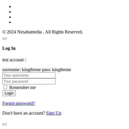
© 2024 Nesabamedia . All Rights Reserved.
Log In
test account :
username: kingtheme pass: kingtheme
Remember me
Forgot password?
Don't have an account?
Sign Up