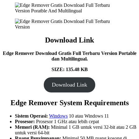
Download Link
Edge Remover Download Gratis Full Terbaru Version Portable
dan Multilingual.
SIZE: 135.48 KB
Download Link
Edge Remover System Requirements
Sistem Operasi:
Windows
10 atau Windows 11
Prosesor:
Prosesor 1 GHz atau lebih cepat
Memori (RAM):
Minimal 1 GB untuk versi 32-bit atau 2 GB
untuk versi 64-bit
Ruang Penyimpanan:
Minimal 50 MB ruang kosong di