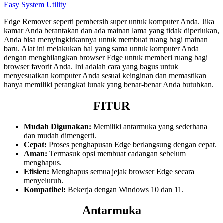
Easy System Utility
Edge Remover seperti pembersih super untuk komputer Anda. Jika
kamar Anda berantakan dan ada mainan lama yang tidak diperlukan,
Anda bisa menyingkirkannya untuk membuat ruang bagi mainan
baru. Alat ini melakukan hal yang sama untuk komputer Anda
dengan menghilangkan browser Edge untuk memberi ruang bagi
browser favorit Anda. Ini adalah cara yang bagus untuk
menyesuaikan komputer Anda sesuai keinginan dan memastikan
hanya memiliki perangkat lunak yang benar-benar Anda butuhkan.
FITUR
Mudah Digunakan:
Memiliki antarmuka yang sederhana
dan mudah dimengerti.
Cepat:
Proses penghapusan Edge berlangsung dengan cepat.
Aman:
Termasuk opsi membuat cadangan sebelum
menghapus.
Efisien:
Menghapus semua jejak browser Edge secara
menyeluruh.
Kompatibel:
Bekerja dengan Windows 10 dan 11.
Antarmuka