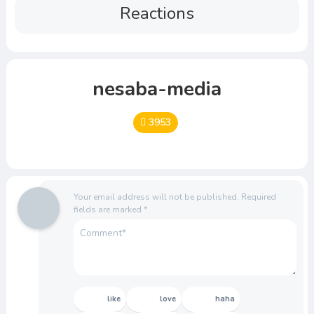
Reactions
nesaba-media
3953
Your email address will not be published.
Required
fields are marked
*
like
love
haha