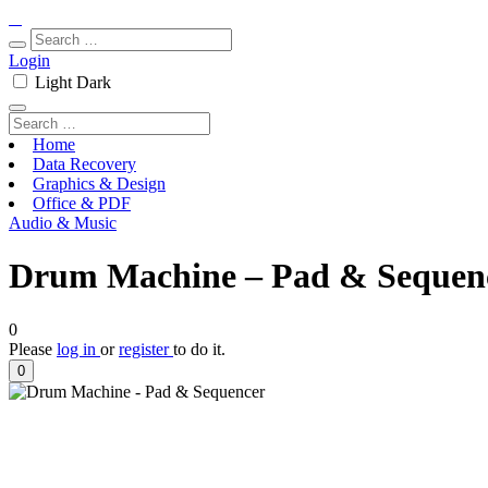
Login
Light
Dark
Home
Data Recovery
Graphics & Design
Office & PDF
Audio & Music
Drum Machine – Pad & Sequenc
0
Please
log in
or
register
to do it.
0