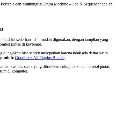
n Portable dan Multilingual.Drum Machine – Pad & Sequencer adalah
an
ikasi ini sederhana dan mudah digunakan, dengan tampilan yang
bol pintas di keyboard.
iinginkan bisa sedikit merepotkan karena tidak ada daftar suara
ngunduh
:
Goodhertz All Plugins Bundle
rna, kualitas suara yang dihasilkan cukup baik, dan tombol pintas
drum di komputer.