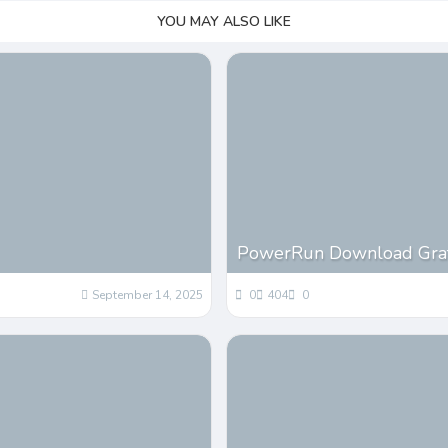
YOU MAY ALSO LIKE
PowerRun Download Grat
September 14, 2025
0
404
0