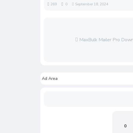
269
0
September 18, 2024
MaxBulk Mailer Pro Downl
Ad Area
0