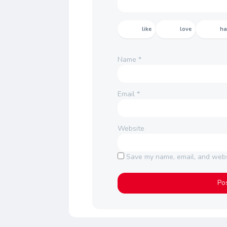
like
love
h
Name
*
Email
*
Website
Save my name, email, and websi