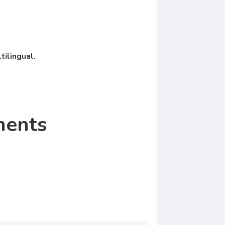
ilingual.
ments