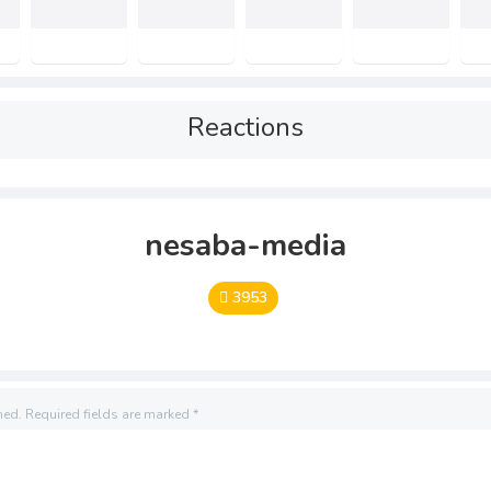
Reactions
nesaba-media
3953
hed.
Required fields are marked
*