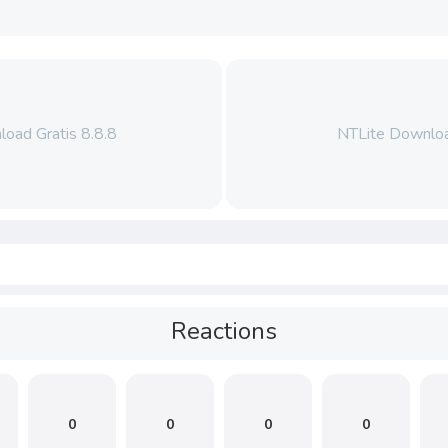
oad Gratis 8.8.8
NTLite Downlo
Reactions
0
0
0
0