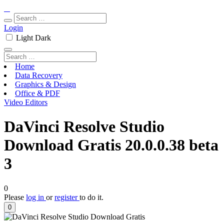
Login
Light
Dark
Home
Data Recovery
Graphics & Design
Office & PDF
Video Editors
DaVinci Resolve Studio
Download Gratis 20.0.0.38 beta
3
0
Please
log in
or
register
to do it.
0